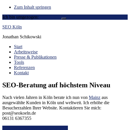
Zum Inhalt springen
Ich bin umgezogen:
SEO Mainz
Close
Top
SEO Köln
Banner
Jonathan Schikowski
Start
Arbeitsweise
Presse & Publikationen
Tools
Referenzen
Kontakt
SEO-Beratung auf höchstem Niveau
Nach vielen Jahren in Köln berate ich nun von
Mainz
aus
ausgewählte Kunden in Köln und weltweit. Ich erhöhe die
Besucherzahlen Ihrer Website. Kontaktieren Sie mich:
post@seokoeln.de
06131 6367355
Kontakt aufnehmen
Mehr über mich