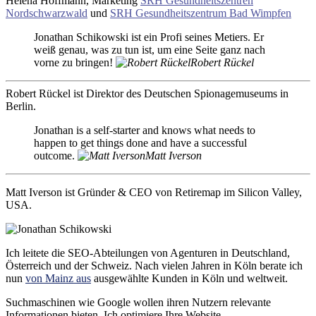
Helena Hoffmann, Marketing
SRH Gesundheitszentren
Nordschwarzwald
und
SRH Gesundheitszentrum Bad Wimpfen
Jonathan Schikowski ist ein Profi seines Metiers. Er
weiß genau, was zu tun ist, um eine Seite ganz nach
vorne zu bringen!
Robert Rückel
Robert Rückel ist Direktor des Deutschen Spionagemuseums in
Berlin.
Jonathan is a self-starter and knows what needs to
happen to get things done and have a successful
outcome.
Matt Iverson
Matt Iverson ist Gründer & CEO von Retiremap im Silicon Valley,
USA.
Ich leitete die SEO-Abteilungen von Agenturen in Deutschland,
Österreich und der Schweiz. Nach vielen Jahren in Köln berate ich
nun
von Mainz aus
ausgewählte Kunden in Köln und weltweit.
Suchmaschinen wie Google wollen ihren Nutzern relevante
Informationen bieten. Ich optimiere Ihre Website.